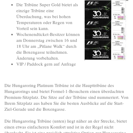
Die Tribüne Super Gold bietet als
einzige Tribüne eine
Überdachung, was bei hohen
Temperaturen oder Regen von
Vorteil sein kann.
Wochenendticket-Besitzer können
am Donnerstag zwischen 16 und
18 Uhr am „Pitlane Walk“ durch
die Boxengasse teilnehmen.
Änderung vorbehalten.
VIP / Paddock gern auf Anfrage
Die Hungaroring Platinum Tribüne ist die Haupttribüne des
Hungarorings und bietet Formel-1-Besuchern einen überdachten
Premium-Sitzplatz. Die Sitze auf der Tribüne sind nummeriert. Von
Ihrem Sitzplatz aus haben Sie die besten Ausblicke auf die Start-
Ziel-Gerade und die Boxengasse.
Die Hungaroring Tribüne (unten) liegt näher an der Strecke, bietet
einen etwas einfacheren Komfort und ist in der Regel nicht
überdacht. Sie ist eine preislich attraktive Option zur Hungaroring