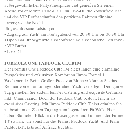
außergewöhnlicher Partyatmosphäre und genießen Sie einen
Abend voller Monte Carlo-Flair. Ein Live-DJ, die kostenfreie Bar
und das VIP-Buffet schaffen den perfekten Rahmen für eine
unvergessliche Nacht.
Eingeschlossene Leistungen:
• Zugang zur Yacht am Freitagabend von 20.30 Uhr bis 00.30 Uhr
• Open Bar (unbegrenzte alkoholfreie und alkoholische Getränke)
• VIP-Buffet
• Live-DJ
FORMULA ONE PADDOCK CLUBTM
Der Formula One Paddock ClubTM bietet Ihnen eine einmalige
Perspektive und exklusiven Komfort an Ihrem Formel-1-
Wochenende. Beim Großen Preis von Monaco können Sie das
Rennen von einer Lounge oder einer Yacht ver folgen. Den ganzen
Tag genießen Sie zudem feinstes Catering und exquisite Getränke
inkl. Champagner. Doch der Paddock Club bedeutet mehr als
exqui sites Catering. Mit Ihrem Paddock Club-Ticket erhalten Sie
zu bestimmten Zeiten Zugang zum legendären Pit Walk. Hier
haben Sie freien Blick in die Boxengasse und kommen der Formel
1® so nah, wie sonst nur die Teams. Paddock Yacht- und Team
Paddock-Tickets auf Anfrage buchbar.