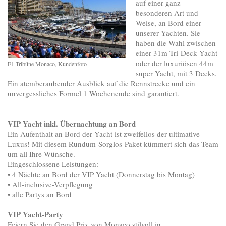
auf einer ganz
besonderen Art und
Weise, an Bord einer
unserer Yachten. Sie
haben die Wahl zwischen
einer 31m Tri-Deck Yacht
oder der luxuriösen 44m
F1 Tribüne Monaco, Kundenfoto
super Yacht, mit 3 Decks.
Ein atemberaubender Ausblick auf die Rennstrecke und ein
unvergessliches Formel 1 Wochenende sind garantiert.
VIP Yacht inkl. Übernachtung an Bord
Ein Aufenthalt an Bord der Yacht ist zweifellos der ultimative
Luxus! Mit diesem Rundum-Sorglos-Paket kümmert sich das Team
um all Ihre Wünsche.
Eingeschlossene Leistungen:
• 4 Nächte an Bord der VIP Yacht (Donnerstag bis Montag)
• All-inclusive-Verpflegung
• alle Partys an Bord
VIP Yacht-Party
Feiern Sie den Grand Prix von Monaco stilvoll in